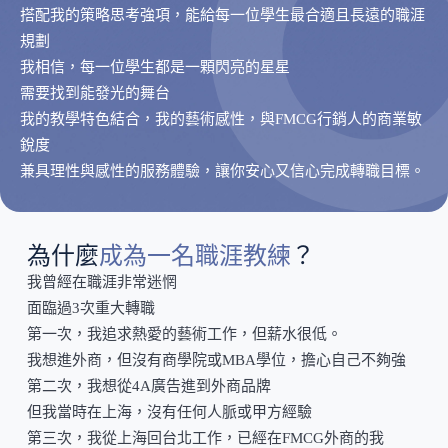
搭配我的策略思考強項，能給每一位學生最合適且長遠的職涯
規劃
我相信，每一位學生都是一顆閃亮的星星
需要找到能發光的舞台
我的教學特色結合，我的藝術感性，與FMCG行銷人的商業敏
銳度
兼具理性與感性的服務體驗，讓你安心又信心完成轉職目標。
為
什
麼
成
為
一
名
職
涯
教
練
？
我曾經在職涯非常迷惘
面臨過3次重大轉職
第一次，我追求熱愛的藝術工作，但薪水很低。
我想進外商，但沒有商學院或MBA學位，擔心自己不夠強
第二次，我想從4A廣告進到外商品牌
但我當時在上海，沒有任何人脈或甲方經驗
第三次，我從上海回台北工作，已經在FMCG外商的我