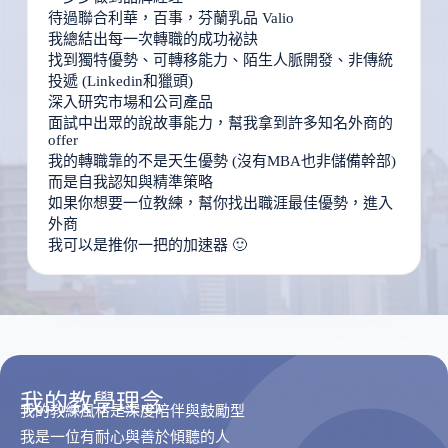
待過聯合利華，百事，芬蘭乳品 Valio
我總結出每一次轉職的成功祕訣
找到獨特優勢、可轉移能力、陌生人脈開發、非傳統
投遞 (Linkedin和獵頭)
深入研究市場和公司產品
面試中出眾的說故事能力，幫我拿到許多知名外商的
offer
我的轉職靠的不是天生優勢 (沒有MBA也非儲備幹部)
而是自我認知與精準策略
如果你想要一位教練，幫你找出職涯最佳優勢，進入
外商
我可以是推你一把的加速器 🙂
我
的
教
學
理
念
我的教練風格是深度陪伴與鼓勵型
我是一位有耐心與善於傾聽的人