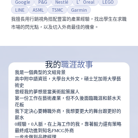
Google
P&G
Nestlé
L’Oreal
LEGO
LINE
ASML
TSMC
Garmin
我擅長用行銷視角搭配豐富的產業經驗，找出學生在求職
市場的閃光點，以及切入外商最佳的機會。
我
的
職
涯
故
事
我是一個典型的文組背景
高中附中語資班，⼤學台⼤外⽂，碩士芝加哥⼤學藝
術史
曾經我的夢想是當美術館策展人
第一份工作在藝術產業，但不久後面臨職涯和薪水天
花板
我下定決心要轉職外商，我想要更大的舞台跟更好的
薪水
0經驗，0⼈脈，在上海⼯作的我，靠著毅力還有策略
最終成功進到知名FMCG外商
⼀步步做到品牌經理