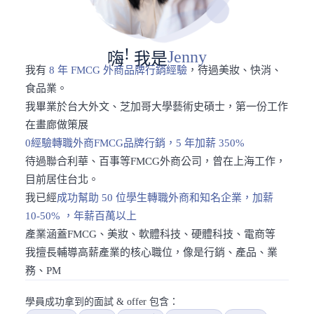
!
J
e
n
n
y
嗨
我
是
我有
8 年 FMCG 外商品牌⾏銷經驗
，待過美妝、快消、
⻝品業。
我畢業於台⼤外⽂、芝加哥⼤學藝術史碩士，第⼀份⼯作
在畫廊做策展
0經驗轉職外商FMCG品牌行銷，5 年加薪 350%
待過聯合利華、百事等FMCG外商公司，曾在上海工作，
⽬前居住台北。
我已經
成功幫助 50 位學生轉職外商和知名企業，加薪
10-50% ，年薪百萬以上
產業涵蓋FMCG、美妝、軟體科技、硬體科技、電商等
我擅長輔導高薪產業的核心職位，像是行銷、產品、業
務、PM
學員成功拿到的面試 & offer 包含：