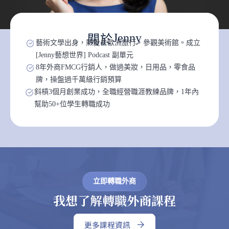
J
e
n
n
y
關
於
藝術文學出身，熱愛去歐洲旅行，參觀美術館。成立
[Jenny藝想世界] Podcast 副單元
8年外商FMCG行銷人，做過美妝，日用品，零食品
牌，操盤過千萬級行銷預算
斜槓3個月創業成功，全職經營職涯教練品牌，1年內
幫助50+位學生轉職成功
立即轉職外商
我
想
了
解
轉
職
外
商
課
程
更多課程資訊